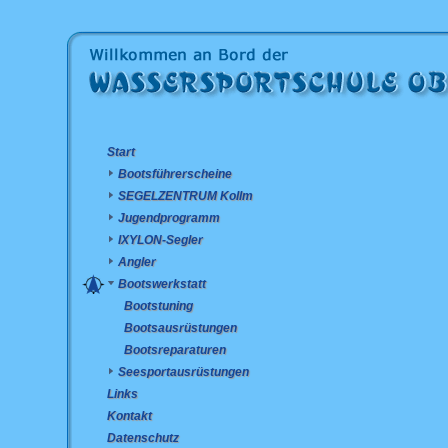
Start
Bootsführerscheine
SEGELZENTRUM Kollm
Jugendprogramm
IXYLON-Segler
Angler
Bootswerkstatt
Bootstuning
Bootsausrüstungen
Bootsreparaturen
Seesportausrüstungen
Links
Kontakt
Datenschutz